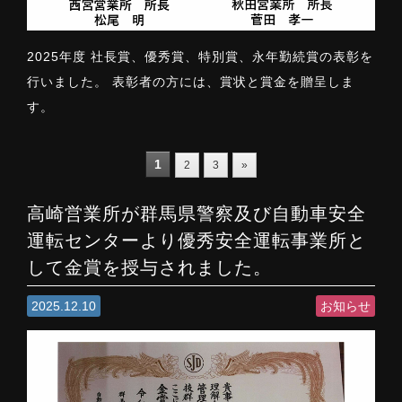
2025年度 社長賞、優秀賞、特別賞、永年勤続賞の表彰を
行いました。 表彰者の方には、賞状と賞金を贈呈しま
す。
1
2
3
»
高崎営業所が群馬県警察及び自動車安全
運転センターより優秀安全運転事業所と
して金賞を授与されました。
2025.12.10
お知らせ